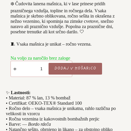
❄️ Čudovita lanena mašnica, ki v lase prinese pridih
prazničnega vzdušja, topline in ročnega dela. Vsaka
mašnica je skrbno oblikovana, ročno sešita in okrašena z
nežno vezenino, ki spominja na zimske cvetove, snežno
naravo ali praznično vzdušje. Popolna za praznične dni,
posebne trenutke ali kot srčno darilo. 🤍
🧵 Vsaka mašnica je unikat – ročno vezena.
Na voljo za naročilo brez zaloge
Bordo
rdeča
DODAJ V KOŠARICO
-
"Smrečica
in
snežinke"
✨
Lastnosti:
❄️
• Material: 87 % lan, 13 % bombaž
količina
• Certifikat: OEKO-TEX® Standard 100
• Ročno delo – vsaka mašnica je unikatna, rahlo različna po
velikosti in vzorcu
• Ročna vezenina iz kakovostnih bombažnih prejic
• Barve: —
Bordo rdeča
• Natančno sešito, obrnjeno in likano – za obstojno obliko