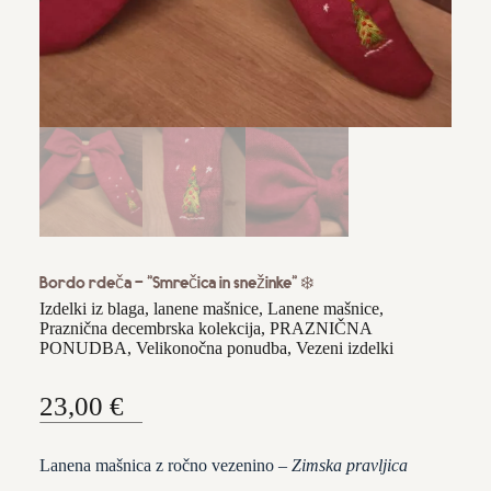
OBLAČILA
OSTALO
VEZENI IZDELKI
KVAČKANI IZDELKI
IZDELKI ZA SLAVJA & POSEBNE
PRILOŽNOSTI
IZDELKI ZA SLAVJE
VOŠČILNICE IN VIZITKE
DRUGI IZDELKI PO NAROČILU
VENČKI
KOZARČKI Z OSEBNIMI MISLIMI
Bordo rdeča - "Smrečica in snežinke" ❄️
PRAZNIČNA PONUDBA
Izdelki iz blaga
,
lanene mašnice
,
Lanene mašnice
,
Praznična decembrska kolekcija
,
PRAZNIČNA
PRAZNIČNA DECEMBRSKA PONUDBA
PONUDBA
,
Velikonočna ponudba
,
Vezeni izdelki
VZORCI BLAGA
23,00
€
DRUGI IZDELKI PO NAROČILU
Lanena mašnica z ročno vezenino –
Zimska pravljica