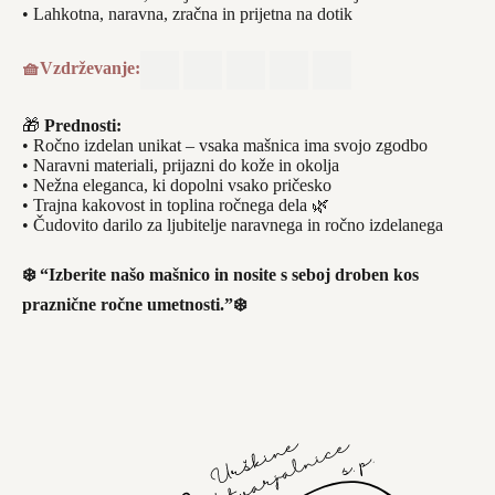
• Lahkotna, naravna, zračna in prijetna na dotik
🧺Vzdrževanje
:
🎁
Prednosti:
• Ročno izdelan unikat – vsaka mašnica ima svojo zgodbo
• Naravni materiali, prijazni do kože in okolja
• Nežna eleganca, ki dopolni vsako pričesko
• Trajna kakovost in toplina ročnega dela 🌿
• Čudovito darilo za ljubitelje naravnega in ročno izdelanega
❄️ “Izberite našo mašnico in nosite s seboj droben kos
praznične ročne umetnosti.”❄️