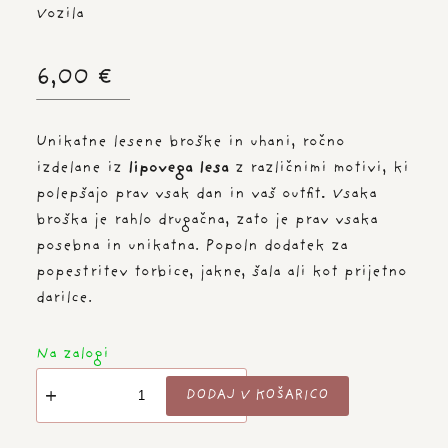
PRAZNIČNA PONUDBA
Vozila
PRAZNIČNA DECEMBRSKA PONUDBA
6,00
€
VZORCI BLAGA
DRUGI IZDELKI PO NAROČILU
Unikatne lesene broške in uhani, ročno
izdelane iz
lipovega lesa
z različnimi motivi, ki
polepšajo prav vsak dan in vaš outfit
.
Vsaka
broška je rahlo drugačna, zato je prav vsaka
posebna in unikatna. Popoln dodatek za
popestritev torbice, jakne, šala ali kot prijetno
darilce.
Na zalogi
Broška
DODAJ V KOŠARICO
-
GASILSKA