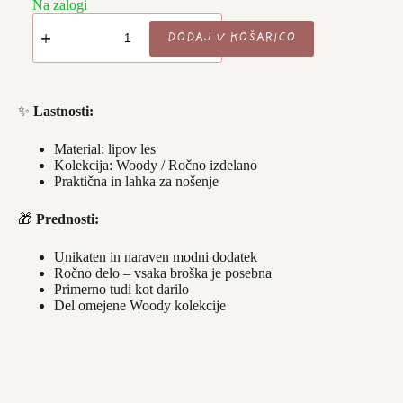
Na zalogi
Broška
-
DODAJ V KOŠARICO
MARIO
-
zvezdica
količina
✨
Lastnosti:
Material: lipov les
Kolekcija: Woody / Ročno izdelano
Praktična in lahka za nošenje
🎁
Prednosti:
Unikaten in naraven modni dodatek
Ročno delo – vsaka broška je posebna
Primerno tudi kot darilo
Del omejene Woody kolekcije