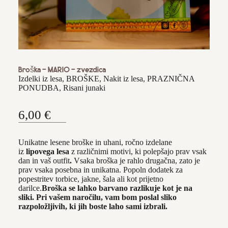
OSTALO
VEZENI IZDELKI
KVAČKANI IZDELKI
IZDELKI ZA SLAVJA & POSEBNE
PRILOŽNOSTI
IZDELKI ZA SLAVJE
Broška - MARIO - zvezdica
VOŠČILNICE IN VIZITKE
Izdelki iz lesa
,
BROŠKE
,
Nakit iz lesa
,
PRAZNIČNA
PONUDBA
,
Risani junaki
DRUGI IZDELKI PO NAROČILU
VENČKI
KOZARČKI Z OSEBNIMI MISLIMI
6,00
€
PRAZNIČNA PONUDBA
Unikatne lesene broške in uhani, ročno izdelane
PRAZNIČNA DECEMBRSKA PONUDBA
iz
lipovega lesa
z različnimi motivi, ki polepšajo prav vsak
dan in vaš outfit
.
Vsaka broška je rahlo drugačna, zato je
VZORCI BLAGA
prav vsaka posebna in unikatna. Popoln dodatek za
popestritev torbice, jakne, šala ali kot prijetno
darilce.
Broška se lahko barvano razlikuje kot je na
DRUGI IZDELKI PO NAROČILU
sliki. Pri vašem naročilu, vam bom poslal sliko
razpoložljivih, ki jih boste laho sami izbrali.