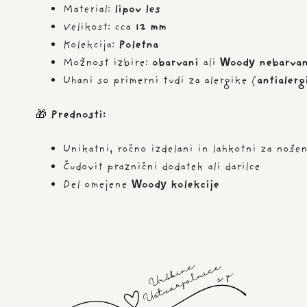
Material:
lipov les
Velikost: cca
12 mm
Kolekcija:
Poletna
Možnost izbire:
obarvani
ali
Woody nebarvan
Uhani so primerni tudi za alergike (
antialerg
🎁
Prednosti:
Unikatni, ročno izdelani in lahkotni za nošen
Čudovit praznični dodatek ali darilce
Del omejene
Woody kolekcije