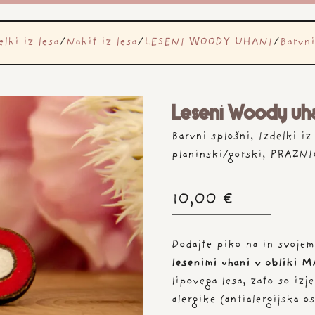
elki iz lesa
/
Nakit iz lesa
/
LESENI WOODY UHANI
/
Barvni
Leseni Woody u
Barvni splošni
,
Izdelki iz
planinski/gorski
,
PRAZNI
10,00
€
Dodajte piko na in svojem
lesenimi uhani v obliki 
lipovega lesa, zato so iz
alergike (antialergijska o