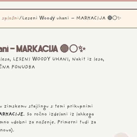
 splošni
/
Leseni Woody uhani – MARKACIJA 🔴⚪✨
hani - MARKACIJA 🔴⚪✨
 lesa
,
LESENI WOODY UHANI
,
Nakit iz lesa
,
ČNA PONUDBA
u zimskemu stajlingu s temi prikupnimi
MARKACIJE.
So ročno izdelani iz lahkega
jemno udobni za nošenje. Primerni tudi za
snova).