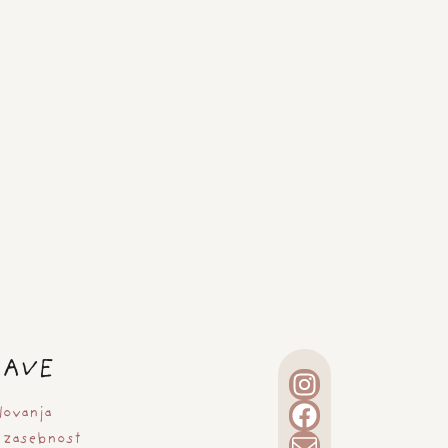
ZAVE
lovanja
 zasebnost