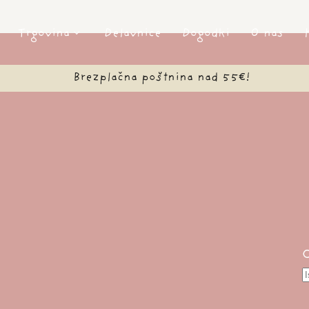
oody
ani
Trgovina
Delavnice
Dogodki
O nas
ARKACIJA
⚪✨
Brezplačna poštnina nad 55€!
ličina
P
s