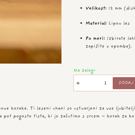
Velikost:
12 mm (disk
Material:
Lipov les
Po meri:
Izbirate la
zapišite v opombe).
Na zalogi
Leseni
DODAJ 
Woody
uhani
-
MARKACIJA
ove korake. Ti leseni uhani so ustvarjeni za vse ljubitel
🔴⚪✨
va pot pogosto tista, ki jo začutimo s srcem – korak za k
količina