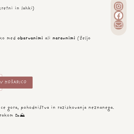
retni in lahki)
hko med
obarvanimi
ali
naravnimi
(željo
V KOŠARICO
jice gora, pohodništva in raziskovanja neznanega.
orakom 🥾⛰️