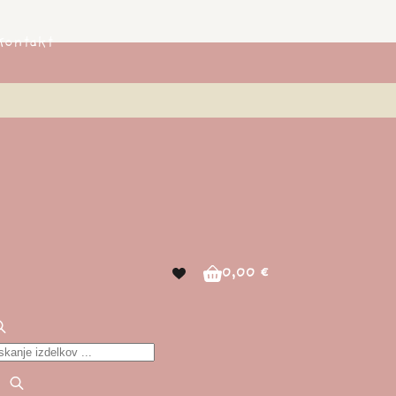
Kontakt
0,00
€
Shopping
cart
roducts
earch