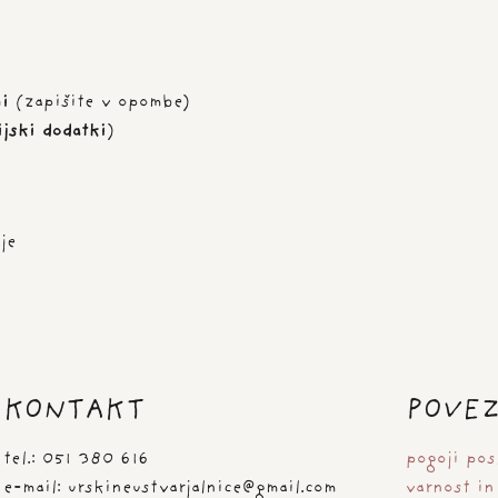
i
(zapišite v opombe)
ijski dodatki
)
je
KONTAKT
POVE
tel.: 051 380 616
pogoji pos
e-mail: urskineustvarjalnice@gmail.com
varnost in