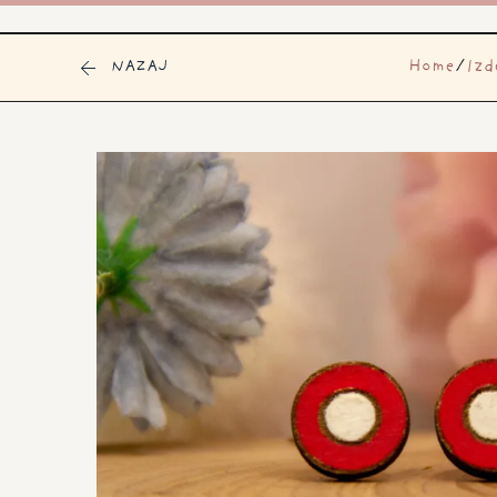
Home
/
Izd
NAZAJ