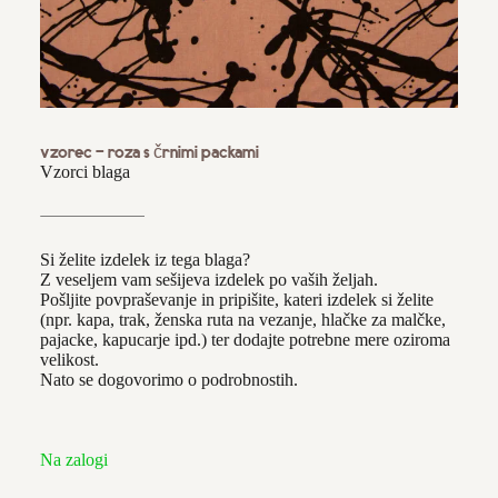
OSTALO
VEZENI IZDELKI
KVAČKANI IZDELKI
IZDELKI ZA SLAVJA & POSEBNE
PRILOŽNOSTI
IZDELKI ZA SLAVJE
vzorec - roza s črnimi packami
VOŠČILNICE IN VIZITKE
Vzorci blaga
DRUGI IZDELKI PO NAROČILU
VENČKI
KOZARČKI Z OSEBNIMI MISLIMI
Si želite izdelek iz tega blaga?
PRAZNIČNA PONUDBA
Z veseljem vam sešijeva izdelek po vaših željah.
Pošljite povpraševanje in pripišite, kateri izdelek si želite
PRAZNIČNA DECEMBRSKA PONUDBA
(npr. kapa, trak, ženska ruta na vezanje, hlačke za malčke,
pajacke, kapucarje ipd.) ter dodajte potrebne mere oziroma
VZORCI BLAGA
velikost.
Nato se dogovorimo o podrobnostih.
DRUGI IZDELKI PO NAROČILU
Na zalogi