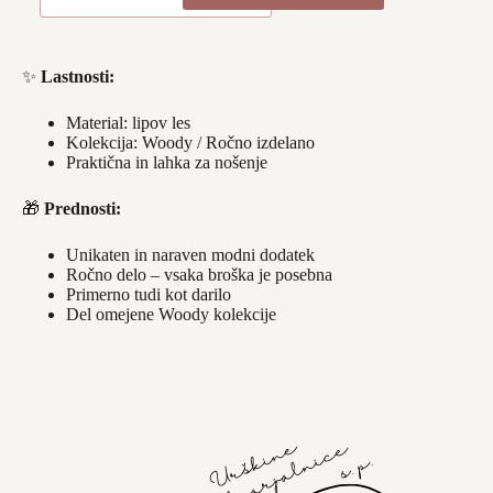
SOVA
-
modra/rdeča
količina
✨
Lastnosti:
Material: lipov les
Kolekcija: Woody / Ročno izdelano
Praktična in lahka za nošenje
🎁
Prednosti:
Unikaten in naraven modni dodatek
Ročno delo – vsaka broška je posebna
Primerno tudi kot darilo
Del omejene Woody kolekcije