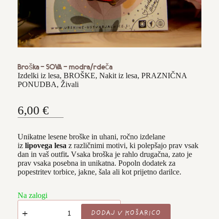
OSTALO
VEZENI IZDELKI
KVAČKANI IZDELKI
IZDELKI ZA SLAVJA & POSEBNE
PRILOŽNOSTI
IZDELKI ZA SLAVJE
Broška - SOVA - modra/rdeča
VOŠČILNICE IN VIZITKE
Izdelki iz lesa
,
BROŠKE
,
Nakit iz lesa
,
PRAZNIČNA
DRUGI IZDELKI PO NAROČILU
PONUDBA
,
Živali
VENČKI
KOZARČKI Z OSEBNIMI MISLIMI
6,00
€
PRAZNIČNA PONUDBA
Unikatne lesene broške in uhani, ročno izdelane
PRAZNIČNA DECEMBRSKA PONUDBA
iz
lipovega lesa
z različnimi motivi, ki polepšajo prav vsak
dan in vaš outfit
.
Vsaka broška je rahlo drugačna, zato je
VZORCI BLAGA
prav vsaka posebna in unikatna. Popoln dodatek za
popestritev torbice, jakne, šala ali kot prijetno darilce.
DRUGI IZDELKI PO NAROČILU
Na zalogi
Broška
-
DODAJ V KOŠARICO