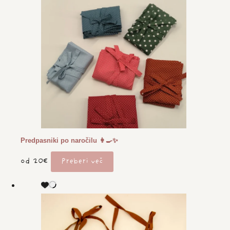
Predpasniki po naročilu 👩‍🍳✨
od 20€
Preberi več