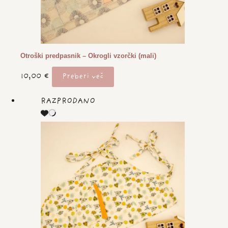
Otroški predpasnik – Okrogli vzorčki (mali)
10,00
€
Preberi več
RAZPRODANO