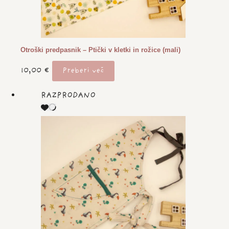
Otroški predpasnik – Ptički v kletki in rožice (mali)
10,00
€
Preberi več
RAZPRODANO