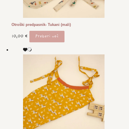
Otroški predpasnik- Tukani (mali)
10,00
€
Preberi več