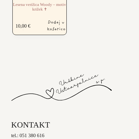
Lesena verižica Woody – motiv
križek ✝️
Dodaj v
10,00
€
košarico
KONTAKT
tel.: 051 380 616