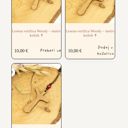
Lesena verižica Woody – motiv
Lesena verižica Woody – motiv
križek ✝️
križek ✝️
Dodaj v
Preberi več
10,00
€
10,00
€
košarico