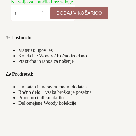
Na voljo za naročilo brez zaloge
Broška
-
DODAJ V KOŠARICO
ŽELVA
2
količina
✨
Lastnosti:
Material: lipov les
Kolekcija: Woody / Ročno izdelano
Praktična in lahka za nošenje
🎁
Prednosti:
Unikaten in naraven modni dodatek
Ročno delo – vsaka broška je posebna
Primerno tudi kot darilo
Del omejene Woody kolekcije