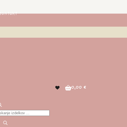
Kontakt
0,00
€
Shopping
cart
roducts
earch