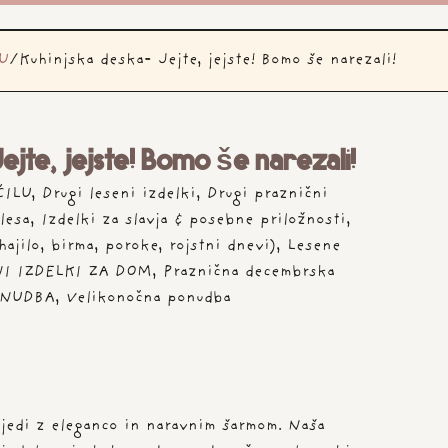
U
/
Kuhinjska deska- Jejte, jejste! Bomo še narezali!
Jejte, jejste! Bomo še narezali!
ČILU
,
Drugi leseni izdelki
,
Drugi praznični
 lesa
,
Izdelki za slavja & posebne priložnosti
,
hajilo, birma, poroke, rojstni dnevi)
,
Lesene
NI IZDELKI ZA DOM
,
Praznična decembrska
ONUDBA
,
Velikonočna ponudba
e jedi z eleganco in naravnim šarmom. Naša