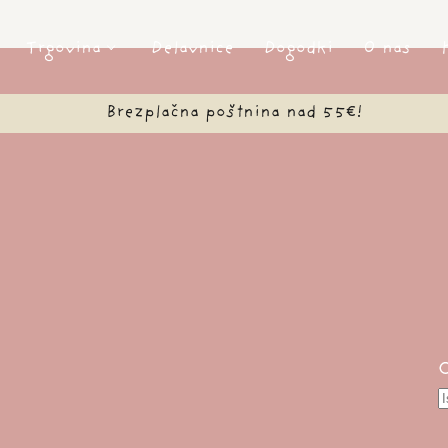
Trgovina
Delavnice
Dogodki
O nas
Brezplačna poštnina nad 55€!
P
s