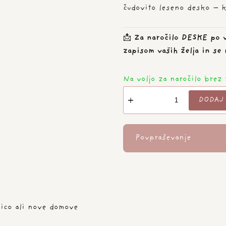
čudovito leseno desko – kj
📩
Za naročilo DESKE po v
zapisom vaših želja in se
Na voljo za naročilo brez 
Kuhinjska
DODAJ 
deska-
Jejte,
jejste!
Povpraševanje
Bomo
še
narezali!
količina
nico ali nove domove