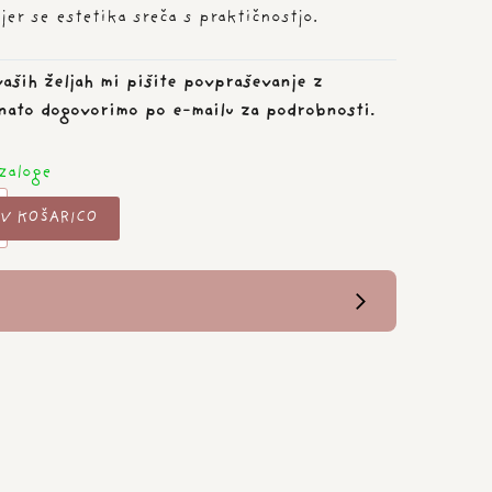
er se estetika sreča s praktičnostjo.
aših željah mi pišite povpraševanje z
 nato dogovorimo po e-mailu za podrobnosti.
zaloge
V KOŠARICO