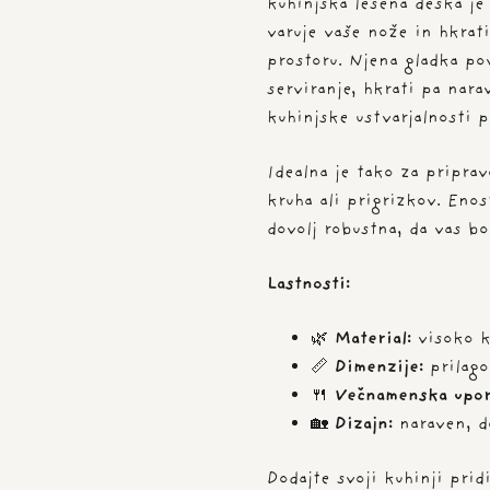
kuhinjska lesena deska je
varuje vaše nože in hkrat
prostoru. Njena gladka po
serviranje, hkrati pa nar
kuhinjske ustvarjalnosti 
Idealna je tako za pripra
kruha ali prigrizkov. Enos
dovolj robustna, da vas bo
Lastnosti:
🌿
Material:
visoko k
📏
Dimenzije:
prilago
🍴
Večnamenska upor
🏡
Dizajn:
naraven, d
Dodajte svoji kuhinji prid