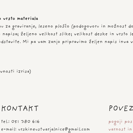
n vrsto materiala
u za graviranje, leseno ploščo (podogovoru in možnost do
 napisa; željeno velikost slike; velikost deske in vrsto l
odstavite. Mi pa vam zanjo pripravimo željen napis inva v
vnosti izrisa)
KONTAKT
POVE
tel.: 051 380 616
pogoji pos
e-mail: urskineustvarjalnice@gmail.com
varnost in