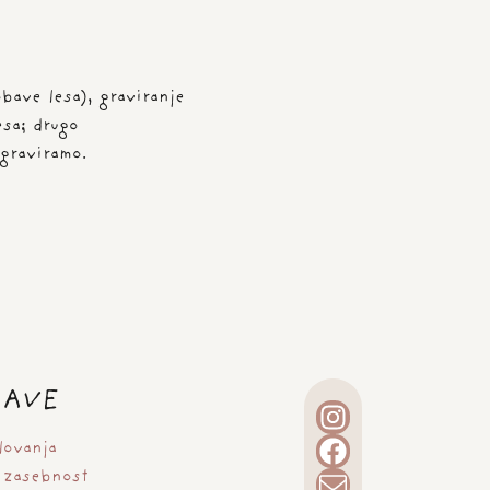
bave lesa), graviranje
esa; drugo
graviramo.
ZAVE
lovanja
 zasebnost