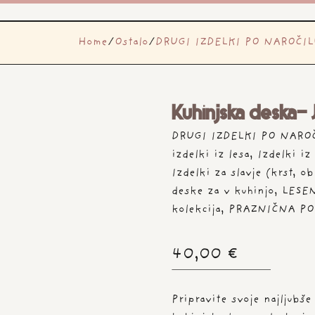
Home
/
Ostalo
/
DRUGI IZDELKI PO NAROČIL
Kuhinjska deska- 
DRUGI IZDELKI PO NARO
izdelki iz lesa
,
Izdelki iz
Izdelki za slavje (krst, ob
deske za v kuhinjo
,
LESE
kolekcija
,
PRAZNIČNA P
40,00
€
Pripravite svoje najljubš