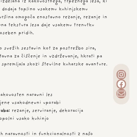
 izdelana iz kakovostnega, trpežnega lesa, ki
i dodaja toplino vsakemu kuhinjskemu
vršina omogoča enostavno rezanje, rezanje in
avna tekstura lesa daje vsakemu trenutku
poseben pridih.
vo svežih sestavin kot za postrežbo sira,
tavna za čiščenje in vzdrževanje, hkrati pa
 spremljala skozi številne kuharske avanture.
akovosten naravni les
jene vsakodnevni uporabi
aba:
rezanje, serviranje, dekoracija
opolni vsako kuhinjo
ih naravnosti in funkcionalnosti z našo